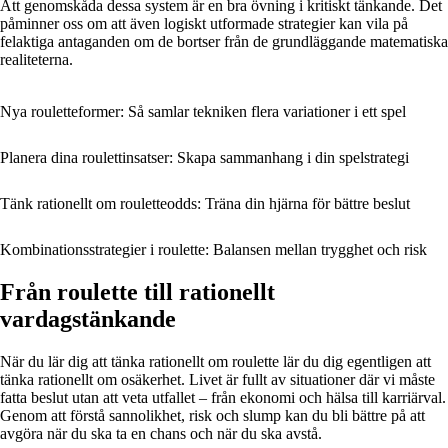
Att genomskåda dessa system är en bra övning i kritiskt tänkande. Det
påminner oss om att även logiskt utformade strategier kan vila på
felaktiga antaganden om de bortser från de grundläggande matematiska
realiteterna.
Nya rouletteformer: Så samlar tekniken flera variationer i ett spel
Planera dina roulettinsatser: Skapa sammanhang i din spelstrategi
Tänk rationellt om rouletteodds: Träna din hjärna för bättre beslut
Kombinationsstrategier i roulette: Balansen mellan trygghet och risk
Från roulette till rationellt
vardagstänkande
När du lär dig att tänka rationellt om roulette lär du dig egentligen att
tänka rationellt om osäkerhet. Livet är fullt av situationer där vi måste
fatta beslut utan att veta utfallet – från ekonomi och hälsa till karriärval.
Genom att förstå sannolikhet, risk och slump kan du bli bättre på att
avgöra när du ska ta en chans och när du ska avstå.