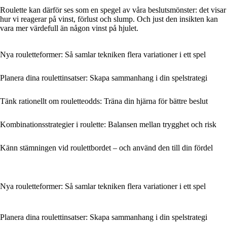
Roulette kan därför ses som en spegel av våra beslutsmönster: det visar
hur vi reagerar på vinst, förlust och slump. Och just den insikten kan
vara mer värdefull än någon vinst på hjulet.
Nya rouletteformer: Så samlar tekniken flera variationer i ett spel
Planera dina roulettinsatser: Skapa sammanhang i din spelstrategi
Tänk rationellt om rouletteodds: Träna din hjärna för bättre beslut
Kombinationsstrategier i roulette: Balansen mellan trygghet och risk
Känn stämningen vid roulettbordet – och använd den till din fördel
Nya rouletteformer: Så samlar tekniken flera variationer i ett spel
Planera dina roulettinsatser: Skapa sammanhang i din spelstrategi