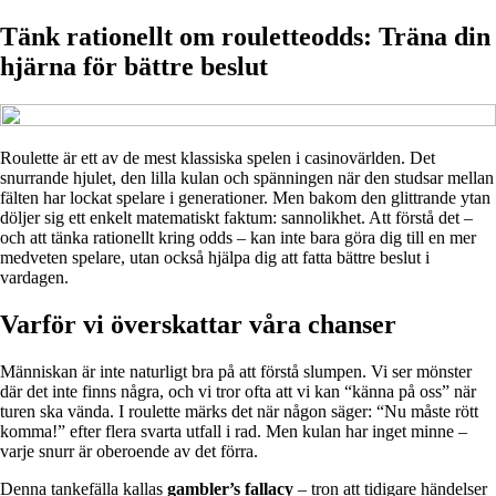
Tänk rationellt om rouletteodds: Träna din
hjärna för bättre beslut
Roulette är ett av de mest klassiska spelen i casinovärlden. Det
snurrande hjulet, den lilla kulan och spänningen när den studsar mellan
fälten har lockat spelare i generationer. Men bakom den glittrande ytan
döljer sig ett enkelt matematiskt faktum: sannolikhet. Att förstå det –
och att tänka rationellt kring odds – kan inte bara göra dig till en mer
medveten spelare, utan också hjälpa dig att fatta bättre beslut i
vardagen.
Varför vi överskattar våra chanser
Människan är inte naturligt bra på att förstå slumpen. Vi ser mönster
där det inte finns några, och vi tror ofta att vi kan “känna på oss” när
turen ska vända. I roulette märks det när någon säger: “Nu måste rött
komma!” efter flera svarta utfall i rad. Men kulan har inget minne –
varje snurr är oberoende av det förra.
Denna tankefälla kallas
gambler’s fallacy
– tron att tidigare händelser